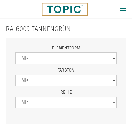
Direkt
zum
Togg
Inhalt
navi
RAL6009 TANNENGRÜN
ELEMENTFORM
FARBTON
REIHE