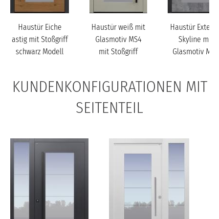
Haustür Eiche
Haustür weiß mit
Haustür Exterio
astig mit Stoßgriff
Glasmotiv MS4
Skyline mit
schwarz Modell
mit Stoßgriff
Glasmotiv MS4
B34
schwarz Modell
mit Option
B34
Designpaket...
KUNDENKONFIGURATIONEN MIT
SEITENTEIL