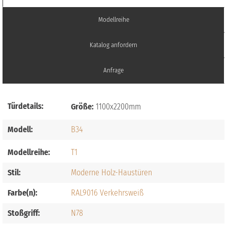
Modellreihe
Katalog anfordern
Anfrage
Türdetails:
Größe:
1100x2200mm
Modell:
B34
Modellreihe:
T1
Stil:
Moderne Holz-Haustüren
Farbe(n):
RAL9016 Verkehrsweiß
Stoßgriff:
N78