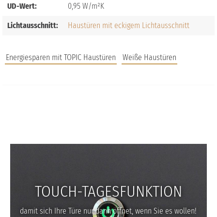
UD-Wert:
0,95
Lichtausschnitt:
Haustüren mit eckigem Lichtausschnitt
Energiesparen mit TOPIC Haustüren
Weiße Haustüren
JOBS
FAQS
UNTERNEHMEN
TOUCH-TAGESFUNKTION
damit sich Ihre Türe nur dann öffnet, wenn Sie es wollen!