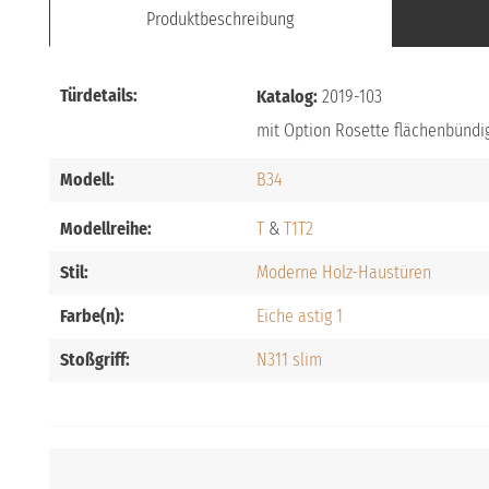
Produktbeschreibung
Türdetails:
Katalog:
2019-103
mit Option Rosette flächenbündi
Modell:
B34
Modellreihe:
T
T1
T2
Stil:
Moderne Holz-Haustüren
Farbe(n):
Eiche astig 1
Stoßgriff:
N311 slim