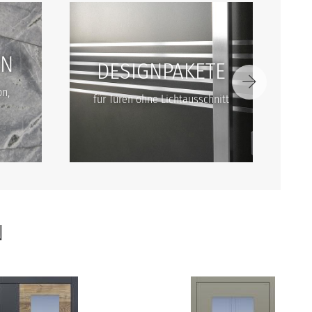
EN
DESIGNPAKETE
on,
für Türen ohne Lichtausschnitt