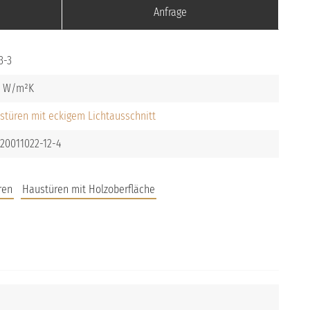
Anfrage
3-3
stüren mit eckigem Lichtausschnitt
-20011022-12-4
ren
Haustüren mit Holzoberfläche
JOBS
FAQS
UNTERNEHMEN