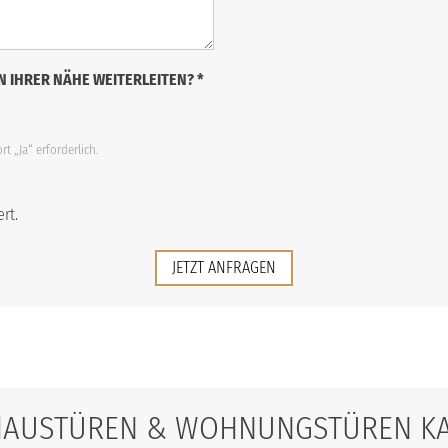
N IHRER NÄHE WEITERLEITEN?
*
t „Ja“ erforderlich.
rt.
JETZT ANFRAGEN
HAUSTÜREN & WOHNUNGSTÜREN K