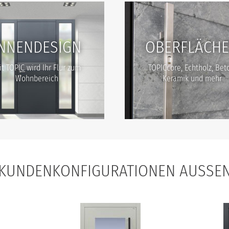
INNENDESIGN
OBERFLÄCH
t TOPIC wird Ihr Flur zum
TOPICcore, Echtholz, Bet
Wohnbereich
Keramik und mehr
KUNDENKONFIGURATIONEN AUSSEN