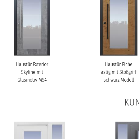
Haustür Exterior
Haustür Eiche
Skyline mit
astig mit Stoßgriff
Glasmotiv MS4
schwarz Modell
mit Option
B34
Designpaket...
KUN