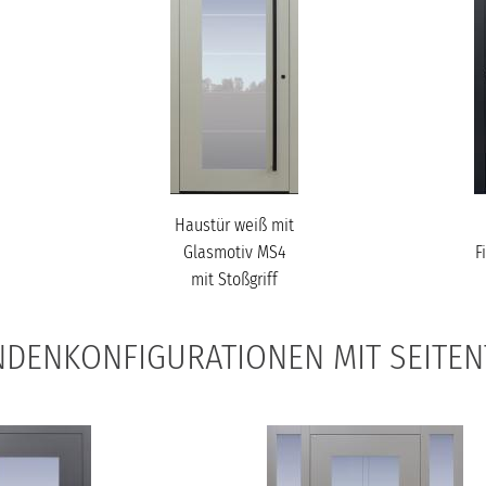
Haustür weiß mit
Glasmotiv MS4
F
mit Stoßgriff
schwarz Modell
B34
DENKONFIGURATIONEN MIT SEITEN