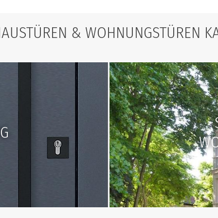
HAUSTÜREN & WOHNUNGSTÜREN K
OG
WO