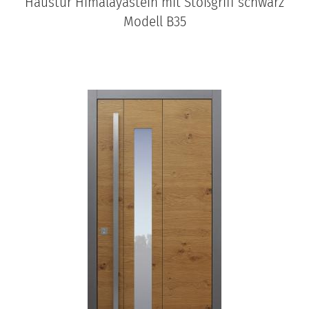
Haustür Himalayastein mit Stoßgriff schwarz
Modell B35