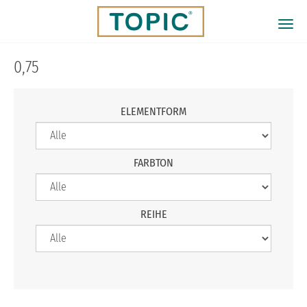
Direkt
zum
Togg
Inhalt
navi
0,75
ELEMENTFORM
FARBTON
REIHE