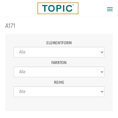
Direkt
zum
Togg
Inhalt
navi
A171
ELEMENTFORM
FARBTON
REIHE