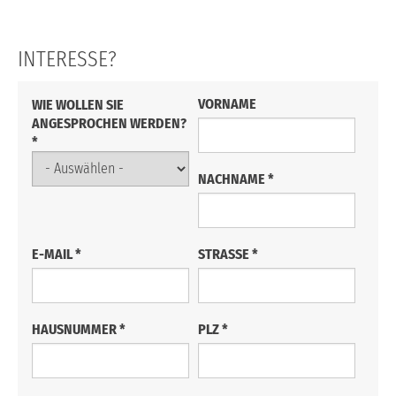
Fingerprint
Glanzstück
Modell
Modell Gl...
Blattwe...
Glanzstück B...
INTERESSE?
VORNAME
WIE WOLLEN SIE
ANGESPROCHEN WERDEN?
*
NACHNAME
*
E-MAIL
*
STRASSE
*
HAUSNUMMER
*
PLZ
*