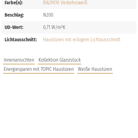
Farbe(n):
RAL9016 Verkehrsweiß
Beschlag:
N200
UD-Wert:
0,71
Lichtausschnitt:
Haustüren mit eckigem Lichtausschnitt
Innenansichten
Kollektion Glanzstück
Energiesparen mit TOPIC Haustüren
Weiße Haustüren
JOBS
FAQS
UNTERNEHMEN