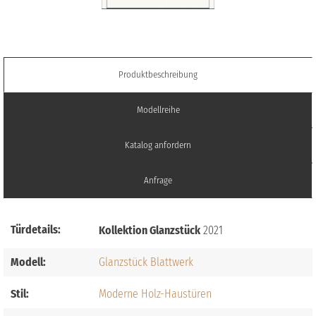
Produktbeschreibung
Modellreihe
Katalog anfordern
Anfrage
Türdetails:
Kollektion Glanzstück
2021
Modell:
Glanzstück Blattwerk
Stil:
Moderne Holz-Haustüren