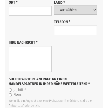
ORT
*
LAND
*
TELEFON
*
IHRE NACHRICHT
*
SOLLEN WIR IHRE ANFRAGE AN EINEN
HANDELSPARTNER IN IHRER NÄHE WEITERLEITEN?
*
Ja, bitte!
Nein.
Wenn Sie ein Angebot bzw. eine Preisauskunft möchten, ist die die
Antwort „Ja“ erforderlich.