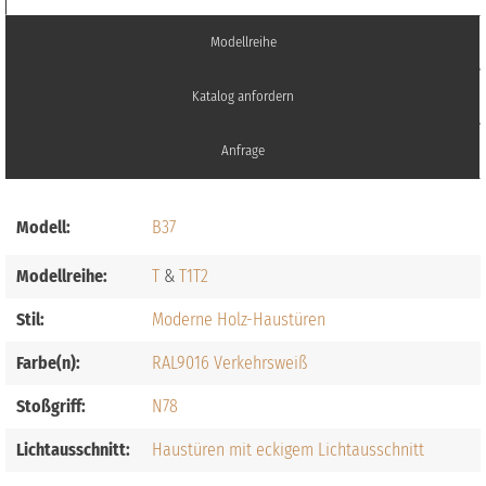
Modellreihe
Katalog anfordern
Anfrage
Modell:
B37
Modellreihe:
T
T1
T2
Stil:
Moderne Holz-Haustüren
Farbe(n):
RAL9016 Verkehrsweiß
Stoßgriff:
N78
Lichtausschnitt:
Haustüren mit eckigem Lichtausschnitt