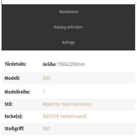
Modellreihe
Katalog anfordern
Anfrage
Türdetails:
Größe:
1100x2200mm
Modell:
B60
Modellreihe:
T
Stil:
Moderne Holz-Haustüren
Farbe(n):
RAL9016 Verkehrsweiß
Stoßgriff:
N81