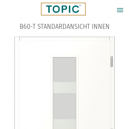
Direkt
zum
Togg
Inhalt
navi
B60-T STANDARDANSICHT INNEN