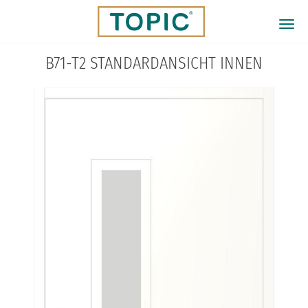
Direkt
zum
Togg
Inhalt
navi
B71-T2 STANDARDANSICHT INNEN