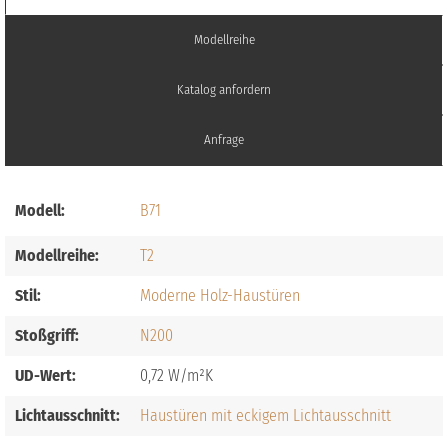
Modellreihe
Katalog anfordern
Anfrage
Modell:
B71
Modellreihe:
T2
Stil:
Moderne Holz-Haustüren
Stoßgriff:
N200
UD-Wert:
0,72
Lichtausschnitt:
Haustüren mit eckigem Lichtausschnitt