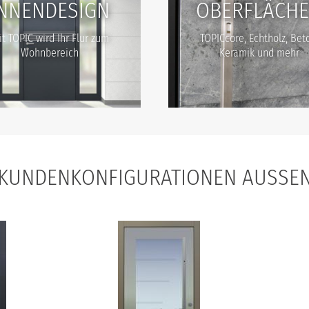
INNENDESIGN
OBERFLÄCH
t TOPIC wird Ihr Flur zum
TOPICcore, Echtholz, Bet
Wohnbereich
Keramik und mehr
KUNDENKONFIGURATIONEN AUSSEN