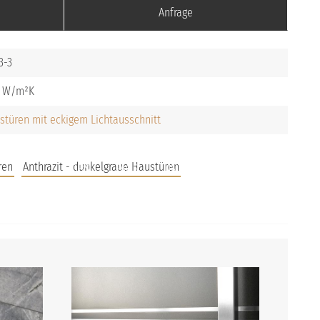
Anfrage
3-3
stüren mit eckigem Lichtausschnitt
ren
Anthrazit - dunkelgraue Haustüren
JOBS
FAQS
UNTERNEHMEN