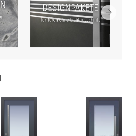
EN
DESIGNPAKETE
on,
für Türen ohne Lichtausschnitt