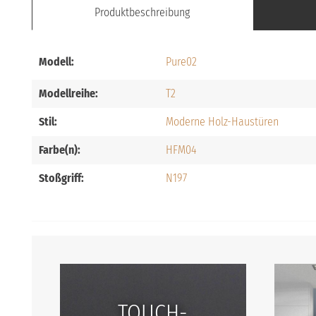
Produktbeschreibung
Modell:
Pure02
Modellreihe:
T2
Stil:
Moderne Holz-Haustüren
Farbe(n):
HFM04
Stoßgriff:
N197
TOUCH-