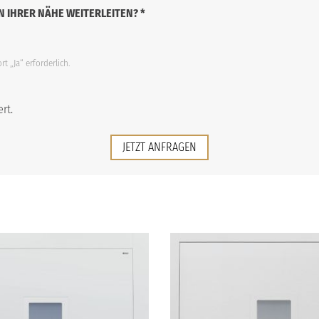
N IHRER NÄHE WEITERLEITEN?
*
t „Ja“ erforderlich.
rt.
JETZT ANFRAGEN