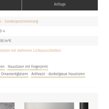
Anfrage
5 - Sonderpositionierung
0-4
stüren mit mehreren Lichtausschnitten
ren
Haustüren mit Fingerprint
JOBS
FAQS
UNTERNEHMEN
r Ornamentgläsern
Anthrazit - dunkelgraue Haustüren