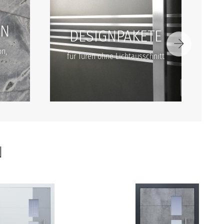
EN
DESIGNPAKETE
on,
für Türen ohne Lichtausschnitt