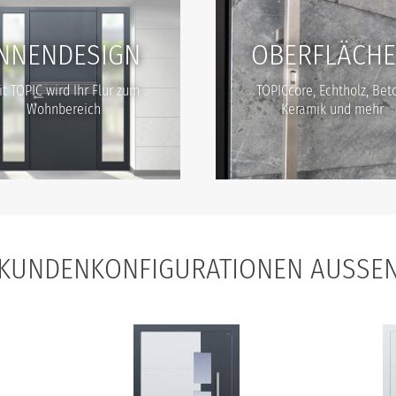
INNENDESIGN
OBERFLÄCH
t TOPIC wird Ihr Flur zum
TOPICcore, Echtholz, Bet
Wohnbereich
Keramik und mehr
KUNDENKONFIGURATIONEN AUSSEN