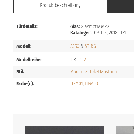
Produktbeschreibung
Türdetails:
Glas:
Glasmotiv MR2
Kataloge:
2019-163, 2018- 151
Modell:
A250
ST-RG
Modellreihe:
T
T1
T2
Stil:
Moderne Holz-Haustüren
Farbe(n):
HFM01
HFM03