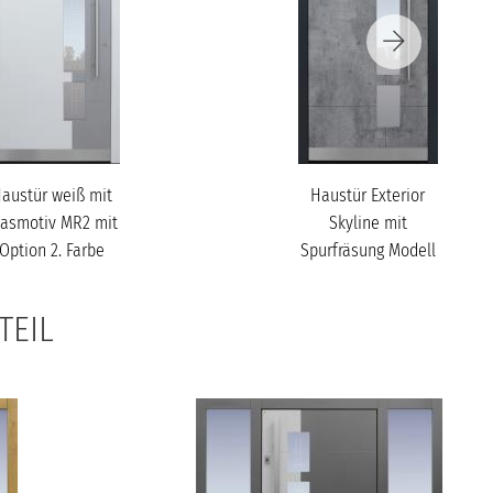
austür weiß mit
Haustür Exterior
lasmotiv MR2 mit
Skyline mit
Option 2. Farbe
Spurfräsung Modell
Modell A250
A250
TEIL