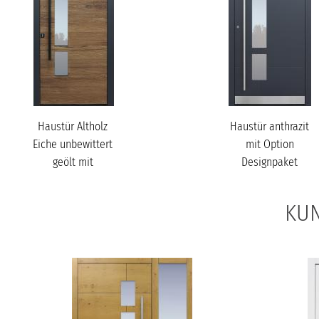
Haustür Altholz
Haustür anthrazit
Eiche unbewittert
mit Option
geölt mit
Designpaket
Stoßgriff schwarz
Modell A250
Mod...
KUN