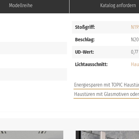
Modellreihe
Katalog anfordern
Stoßgriff:
N19
Beschlag:
N20
UD-Wert:
0,77
Lichtausschnitt:
Hau
Energiesparen mit TOPIC Haustü
Haustüren mit Glasmotiven ode