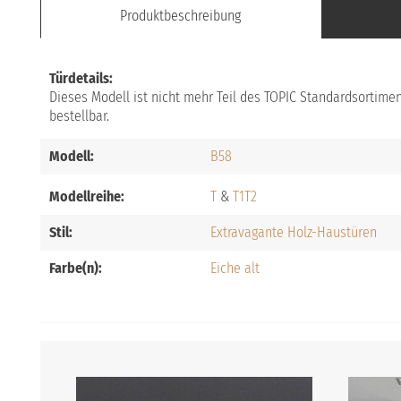
Produktbeschreibung
Türdetails:
Dieses Modell ist nicht mehr Teil des TOPIC Standardsortimen
bestellbar.
Modell:
B58
Modellreihe:
T
T1
T2
Stil:
Extravagante Holz-Haustüren
Farbe(n):
Eiche alt