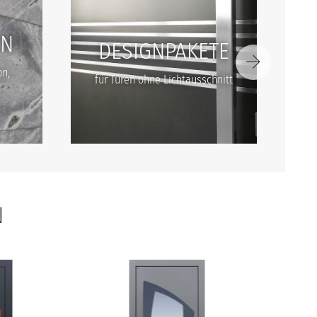
EN
DESIGNPAKETE
on,
für Türen ohne Lichtausschnitt