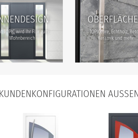
INNENDESIGN
OBERFLÄCH
t TOPIC wird Ihr Flur zum
TOPICcore, Echtholz, Bet
Wohnbereich
Keramik und mehr
KUNDENKONFIGURATIONEN AUSSEN