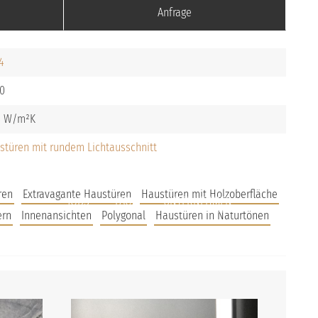
Anfrage
4
0
8
stüren mit rundem Lichtausschnitt
ren
Extravagante Haustüren
Haustüren mit Holzoberfläche
JOBS
FAQS
UNTERNEHMEN
ern
Innenansichten
Polygonal
Haustüren in Naturtönen