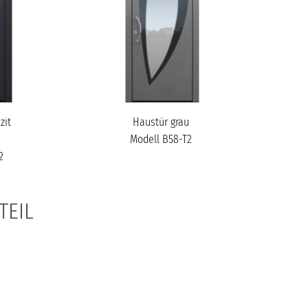
zit
Haustür grau
Modell B58-T2
2
TEIL