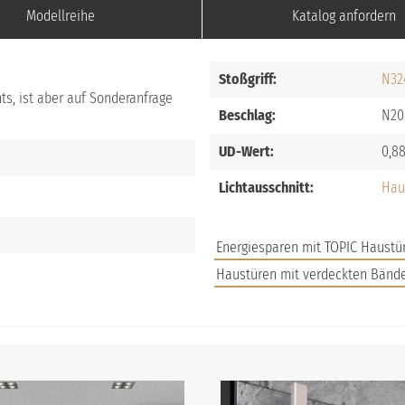
Modellreihe
Katalog anfordern
Stoßgriff:
N32
ts, ist aber auf Sonderanfrage
Beschlag:
N20
UD-Wert:
0,8
Lichtausschnitt:
Hau
Energiesparen mit TOPIC Haustü
Haustüren mit verdeckten Bänd