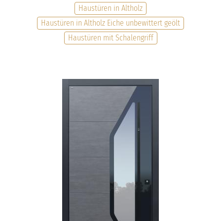
Haustüren in Altholz
Haustüren in Altholz Eiche unbewittert geölt
Haustüren mit Schalengriff