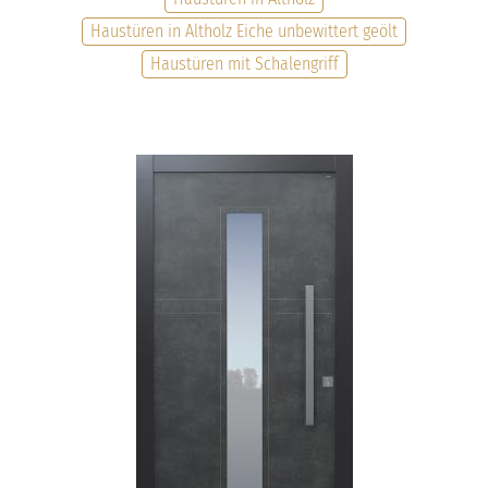
Haustüren in Altholz Eiche unbewittert geölt
Haustüren mit Schalengriff