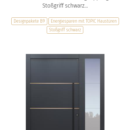
Stoßgriff schwarz...
Designpakete B9
Energiesparen mit TOPIC Haustüren
Stoßgriff schwarz