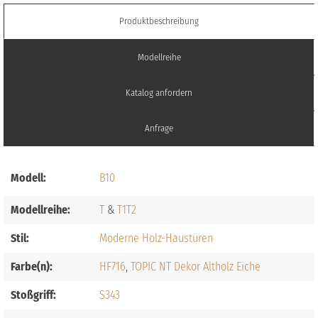
Produktbeschreibung
Modellreihe
Katalog anfordern
Anfrage
Modell:
B10
Modellreihe:
T
T1
T2
Stil:
Moderne Holz-Haustüren
Farbe(n):
HF716
TOPIC NT Dekor Altholz Eiche
Stoßgriff:
S343