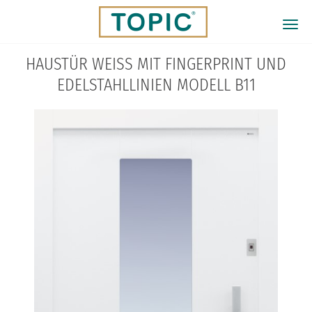
Direkt
zum
Togg
Inhalt
navi
HAUSTÜR WEISS MIT FINGERPRINT UND E
DELSTAHLLINIEN MODELL B11