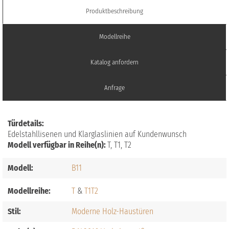
Produktbeschreibung
Modellreihe
Katalog anfordern
Anfrage
Türdetails:
Edelstahllisenen und Klarglaslinien auf Kundenwunsch
Modell verfügbar in Reihe(n):
T, T1, T2
Modell:
B11
Modellreihe:
T
T1
T2
Stil:
Moderne Holz-Haustüren