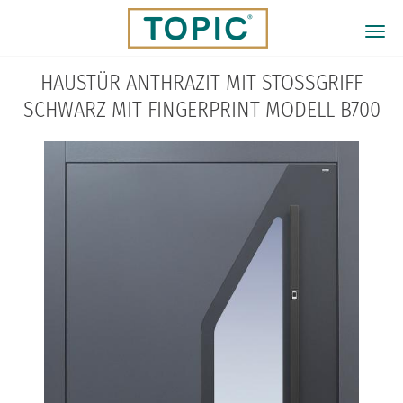
Direkt
zum
Togg
Inhalt
navi
HAUSTÜR ANTHRAZIT MIT STOSSGRIFF S
CHWARZ MIT FINGERPRINT MODELL B700