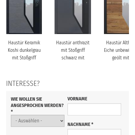
Haustür Keramik
Haustür anthrazit
Haustür Althol
Koshi dunkelgrau
mit Stoßgriff
Eiche unbewitte
mit Stoßgriff
schwarz mit
geölt mit
schwarz mit
Fingerprint Modell
Stoßgriff schwa
Finger...
B7...
Mod...
INTERESSE?
VORNAME
WIE WOLLEN SIE
ANGESPROCHEN WERDEN?
*
NACHNAME
*