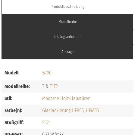
Produktbeschreibung
Modellreihe
Katalog anfordern
Anfrage
Modell:
B700
Modellreihe:
T
T1
T2
Stil:
Moderne Holz-Haustüren
Farbe(n):
Glaslackierung HF905
HFM05
Stoßgriff:
S321
UD-Wert:
0,77